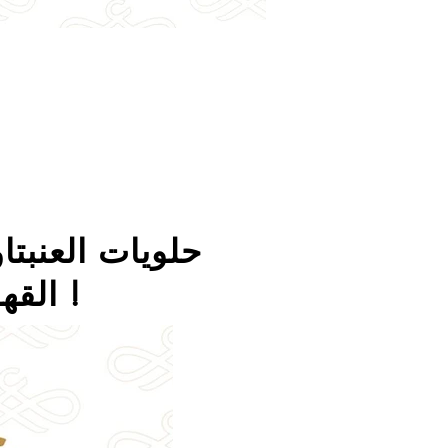
حلويات العنبتا
القهوة، التمور والبوظة على مدى 48 عام !